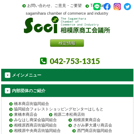
お問い合わせ、ご意見・ご要望
Translate
sagamihara chamber of commerce and industry
検定情報
042-753-1315
メインメニュー
内部団体のご紹介
橋本商店街協同組合
協同組合フォレストショッピングセンターはしもと
東橋本商店会
相原二本松商店街
みなはし商栄会協同組合
相模原東商店会
相模原西商店街協同組合
さがみ夢大通り商店会
相模原中央商店街協同組合
西門商店街協同組合