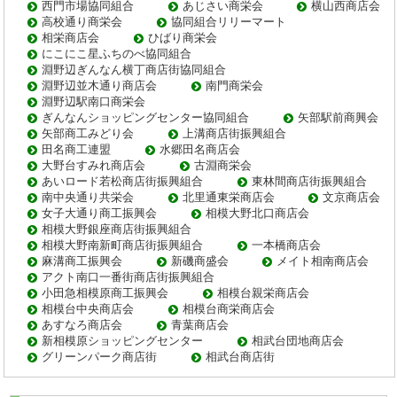
西門市場協同組合
あじさい商栄会
横山西商店会
高校通り商栄会
協同組合リリーマート
相栄商店会
ひばり商栄会
にこにこ星ふちのべ協同組合
淵野辺ぎんなん横丁商店街協同組合
淵野辺並木通り商店会
南門商栄会
淵野辺駅南口商栄会
ぎんなんショッピングセンター協同組合
矢部駅前商興会
矢部商工みどり会
上溝商店街振興組合
田名商工連盟
水郷田名商店会
大野台すみれ商店会
古淵商栄会
あいロード若松商店街振興組合
東林間商店街振興組合
南中央通り共栄会
北里通東栄商店会
文京商店会
女子大通り商工振興会
相模大野北口商店会
相模大野銀座商店街振興組合
相模大野南新町商店街振興組合
一本橋商店会
麻溝商工振興会
新磯商盛会
メイト相南商店会
アクト南口一番街商店街振興組合
小田急相模原商工振興会
相模台親栄商店会
相模台中央商店会
相模台商栄商店会
あすなろ商店会
青葉商店会
新相模原ショッピングセンター
相武台団地商店会
グリーンパーク商店街
相武台商店街