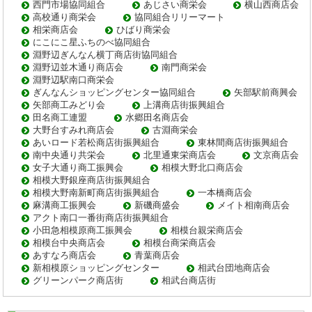
西門市場協同組合
あじさい商栄会
横山西商店会
高校通り商栄会
協同組合リリーマート
相栄商店会
ひばり商栄会
にこにこ星ふちのべ協同組合
淵野辺ぎんなん横丁商店街協同組合
淵野辺並木通り商店会
南門商栄会
淵野辺駅南口商栄会
ぎんなんショッピングセンター協同組合
矢部駅前商興会
矢部商工みどり会
上溝商店街振興組合
田名商工連盟
水郷田名商店会
大野台すみれ商店会
古淵商栄会
あいロード若松商店街振興組合
東林間商店街振興組合
南中央通り共栄会
北里通東栄商店会
文京商店会
女子大通り商工振興会
相模大野北口商店会
相模大野銀座商店街振興組合
相模大野南新町商店街振興組合
一本橋商店会
麻溝商工振興会
新磯商盛会
メイト相南商店会
アクト南口一番街商店街振興組合
小田急相模原商工振興会
相模台親栄商店会
相模台中央商店会
相模台商栄商店会
あすなろ商店会
青葉商店会
新相模原ショッピングセンター
相武台団地商店会
グリーンパーク商店街
相武台商店街