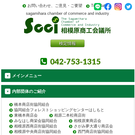
お問い合わせ、ご意見・ご要望
Translate
sagamihara chamber of commerce and industry
検定情報
042-753-1315
メインメニュー
内部団体のご紹介
橋本商店街協同組合
協同組合フォレストショッピングセンターはしもと
東橋本商店会
相原二本松商店街
みなはし商栄会協同組合
相模原東商店会
相模原西商店街協同組合
さがみ夢大通り商店会
相模原中央商店街協同組合
西門商店街協同組合