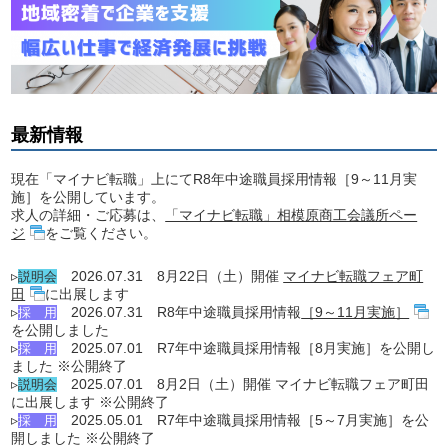
最新情報
現在「マイナビ転職」上にてR8年中途職員採用情報［9～11月実
施］を公開しています。
求人の詳細・ご応募は、
「マイナビ転職」相模原商工会議所ペー
ジ
をご覧ください。
▹
2026.07.31 8月22日（土）開催
マイナビ転職フェア町
説明会
田
に出展します
▹
2026.07.31 R8年中途職員採用情報
［9～11月実施］
採 用
を公開しました
▹
2025.07.01 R7年中途職員採用情報［8月実施］を公開し
採 用
ました ※公開終了
▹
2025.07.01 8月2日（土）開催 マイナビ転職フェア町田
説明会
に出展します ※公開終了
▹
2025.05.01 R7年中途職員採用情報［5～7月実施］を公
採 用
開しました ※公開終了