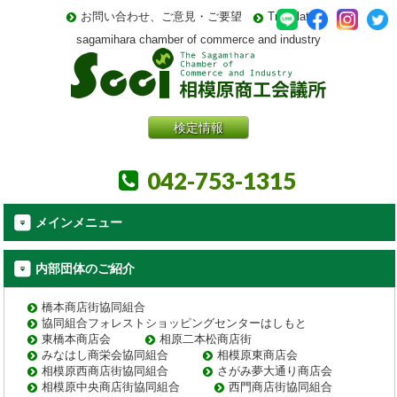
お問い合わせ、ご意見・ご要望
Translate
sagamihara chamber of commerce and industry
検定情報
042-753-1315
メインメニュー
内部団体のご紹介
橋本商店街協同組合
協同組合フォレストショッピングセンターはしもと
東橋本商店会
相原二本松商店街
みなはし商栄会協同組合
相模原東商店会
相模原西商店街協同組合
さがみ夢大通り商店会
相模原中央商店街協同組合
西門商店街協同組合