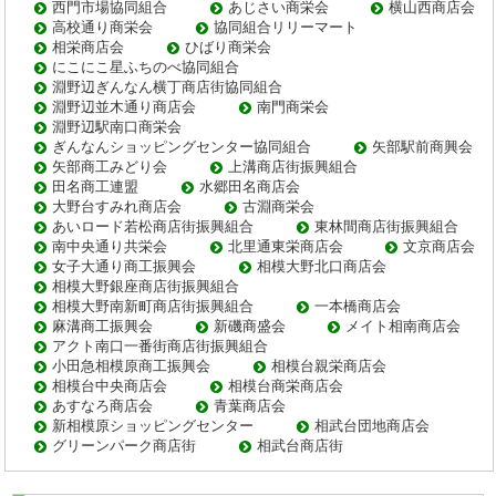
西門市場協同組合
あじさい商栄会
横山西商店会
高校通り商栄会
協同組合リリーマート
相栄商店会
ひばり商栄会
にこにこ星ふちのべ協同組合
淵野辺ぎんなん横丁商店街協同組合
淵野辺並木通り商店会
南門商栄会
淵野辺駅南口商栄会
ぎんなんショッピングセンター協同組合
矢部駅前商興会
矢部商工みどり会
上溝商店街振興組合
田名商工連盟
水郷田名商店会
大野台すみれ商店会
古淵商栄会
あいロード若松商店街振興組合
東林間商店街振興組合
南中央通り共栄会
北里通東栄商店会
文京商店会
女子大通り商工振興会
相模大野北口商店会
相模大野銀座商店街振興組合
相模大野南新町商店街振興組合
一本橋商店会
麻溝商工振興会
新磯商盛会
メイト相南商店会
アクト南口一番街商店街振興組合
小田急相模原商工振興会
相模台親栄商店会
相模台中央商店会
相模台商栄商店会
あすなろ商店会
青葉商店会
新相模原ショッピングセンター
相武台団地商店会
グリーンパーク商店街
相武台商店街