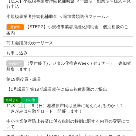
【法人】小規模事業者持続化補助金 ＜一般型・創業型＞様式４発
行申込
小規模事業者持続化補助金 ＜追加書類送信フォーム＞
【STEP.2】小規模事業者持続化補助金 個別相談のご
受付中
案内
商工会議所のカーリース
お申し込み
（受付終了)デジタル化推進Week（セミナー） 参加者
受付終了
募集します！！
第19期役員・議員
【1号議員】第19期議員就任に係る各種書類のご提出
当所より
その他
11/8（土）～9（日）相模原市民は激辛に耐えられるのか！？
「さがみはら激辛ロード」開催します！！
中小企業倒産防止共済に係る税制の特例に関する内容の変更につ
いて