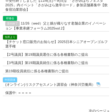
※受付終了しました【11/8(土)～9(日)】「さがみはらフェスタ
2025」内イベント「さがみはら激辛ロード」参加店舗募集中【飲
食宿泊業部会】
研修会
11/26（wed）父と娘が織りなす老舗企業のイノベーシ
受付終了
ョン【事業承継フォーラム2025vol.2】
当所より
【チケット窓口販売のお知らせ】2025日本シニアオープンゴルフ
選手権
【2号議員】第19期議員選任に係る各種書類のご提出
【3号議員】第19期議員就任に係る各種書類のご提出
第19期役員就任に係る各種書類のご提出
外部団体
(オンライン)リスクアセスメント講習会（神奈川労働局）
保護中: ＝＝＝＝
次のページ »