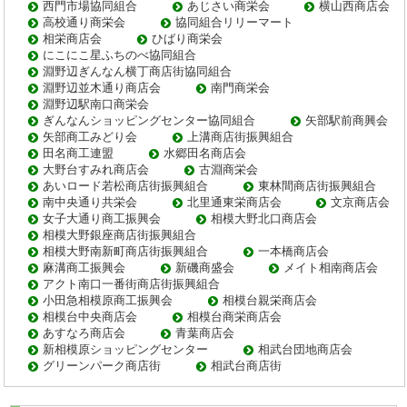
西門市場協同組合
あじさい商栄会
横山西商店会
高校通り商栄会
協同組合リリーマート
相栄商店会
ひばり商栄会
にこにこ星ふちのべ協同組合
淵野辺ぎんなん横丁商店街協同組合
淵野辺並木通り商店会
南門商栄会
淵野辺駅南口商栄会
ぎんなんショッピングセンター協同組合
矢部駅前商興会
矢部商工みどり会
上溝商店街振興組合
田名商工連盟
水郷田名商店会
大野台すみれ商店会
古淵商栄会
あいロード若松商店街振興組合
東林間商店街振興組合
南中央通り共栄会
北里通東栄商店会
文京商店会
女子大通り商工振興会
相模大野北口商店会
相模大野銀座商店街振興組合
相模大野南新町商店街振興組合
一本橋商店会
麻溝商工振興会
新磯商盛会
メイト相南商店会
アクト南口一番街商店街振興組合
小田急相模原商工振興会
相模台親栄商店会
相模台中央商店会
相模台商栄商店会
あすなろ商店会
青葉商店会
新相模原ショッピングセンター
相武台団地商店会
グリーンパーク商店街
相武台商店街