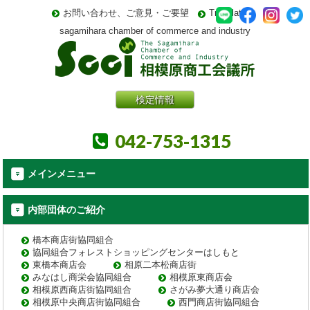
お問い合わせ、ご意見・ご要望
Translate
sagamihara chamber of commerce and industry
検定情報
042-753-1315
メインメニュー
内部団体のご紹介
橋本商店街協同組合
協同組合フォレストショッピングセンターはしもと
東橋本商店会
相原二本松商店街
みなはし商栄会協同組合
相模原東商店会
相模原西商店街協同組合
さがみ夢大通り商店会
相模原中央商店街協同組合
西門商店街協同組合