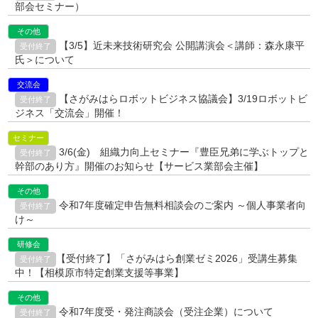
部会セミナー）
その他
【3/5】近未来技術研究会 公開講演会＜講師：森永康平
受付終了
氏＞について
交流会
【さがみはらロボットビジネス協議会】3/19ロボットビ
受付終了
ジネス「交流会」開催！
セミナー
3/6(金) 組織力向上セミナー『豊臣兄弟に学ぶトップと
受付終了
幹部のあり方』開催のお知らせ【サービス業部会主催】
その他
令和7年度確定申告無料相談会のご案内 ～個人事業者向
受付終了
け～
研修会
【受付終了】「さがみはら創業ゼミ2026」受講生募集
受付終了
中！【相模原市特定創業支援等事業】
その他
令和7年度受・発注商談会（受注企業）について
受付終了