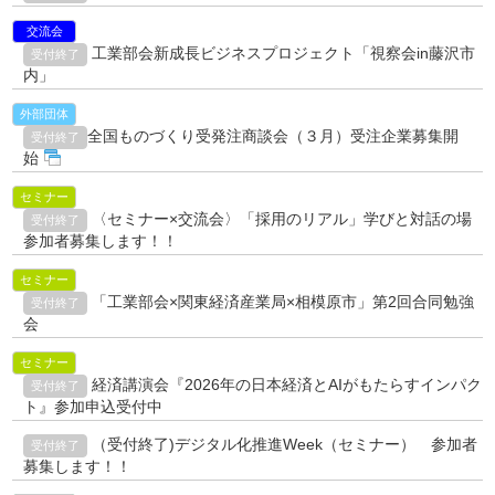
交流会
工業部会新成長ビジネスプロジェクト「視察会in藤沢市
受付終了
内」
外部団体
全国ものづくり受発注商談会（３月）受注企業募集開
受付終了
始
セミナー
〈セミナー×交流会〉「採用のリアル」学びと対話の場
受付終了
参加者募集します！！
セミナー
「工業部会×関東経済産業局×相模原市」第2回合同勉強
受付終了
会
セミナー
経済講演会『2026年の日本経済とAIがもたらすインパク
受付終了
ト』参加申込受付中
（受付終了)デジタル化推進Week（セミナー） 参加者
受付終了
募集します！！