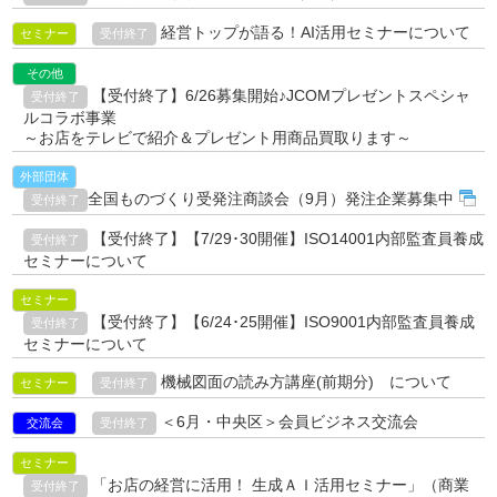
経営トップが語る！AI活用セミナーについて
セミナー
受付終了
その他
【受付終了】6/26募集開始♪JCOMプレゼントスペシャ
受付終了
ルコラボ事業
～お店をテレビで紹介＆プレゼント用商品買取ります～
外部団体
全国ものづくり受発注商談会（9月）発注企業募集中
受付終了
【受付終了】【7/29･30開催】ISO14001内部監査員養成
受付終了
セミナーについて
セミナー
【受付終了】【6/24･25開催】ISO9001内部監査員養成
受付終了
セミナーについて
機械図面の読み方講座(前期分) について
セミナー
受付終了
＜6月・中央区＞会員ビジネス交流会
交流会
受付終了
セミナー
「お店の経営に活用！ 生成ＡＩ活用セミナー」（商業
受付終了