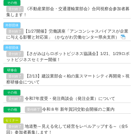
その他
《不動産業部会・交通運輸業部会》合同視察会参加者募
受付終了
集します！
外部団体
【1/27開催】労働講座「アンコンシャスバイアスが企業
受付終了
に与える影響と対応策」（かながわ労働センター県央支所）
外部団体
【さがみはらロボットビジネス協議会】1/21、1/29ロボ
受付終了
ットビジネスセミナー開催！
研修会
【2/13】建設業部会＜柏の葉スマートシティ再開発＞視
受付終了
察研修会について
その他
令和7年度受・発注商談会（発注企業）について
受付終了
令和８年 新年賀詞交歓会開催のご案内
その他
受付終了
セミナー
地道塾～見える化して経営をレベルアップする～（全5
受付終了
回）参加者募集します！