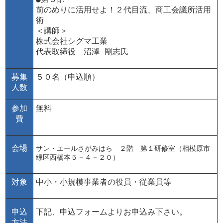
前のめりに活用せよ！
２代目流、商工会議所活用
術
＜講師＞
株式会社シグマ工業
代表取締役 沼澤 剛志氏
募集
５０名（申込順）
人数
参加
無料
費
会場
サン・エールさがみはら ２階 第１研修室（相模原市
緑区西橋本５－４－２０）
対象
中小・小規模事業者の役員・従業員等
申込
下記、申込フォームよりお申込み下さい。
方法