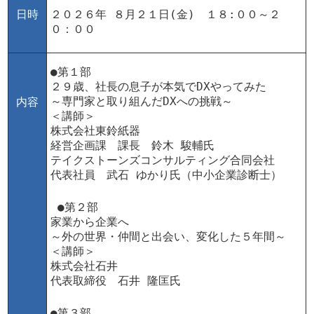
日時
２０２６年 ８月２１日(金) １８:００～２
０：００
●第１部
２９歳、社長の息子が本気でDXやってみた
～専門家と取り組んだDXへの挑戦～
内容
＜講師＞
株式会社東鈴紙器
経営企画課 課長 鈴木 駿輔氏
テイクストーンズコンサルティング合同会社
代表社員 武石 ゆかり氏（中小企業診断士）
●第２部
家業から企業へ
～外の世界・仲間と出会い、変化した５年間～
＜講師＞
株式会社石井
代表取締役 石井 隆匡氏
●第３部