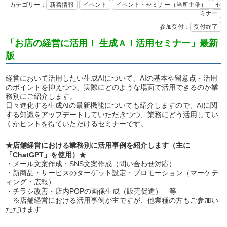
カテゴリー：
新着情報
イベント
イベント・セミナー（当所主催）
セ
ミナー
参加受付：
受付終了
「お店の経営に活用！ 生成ＡＩ活用セミナー」最新
版
経営において活用したい生成AIについて、AIの基本や留意点・活用
のポイントを抑えつつ、実際にどのような場面で活用できるのか業
務別にご紹介します。
日々進化する生成AIの最新機能についても紹介しますので、AIに関
する知識をアップデートしていただきつつ、業務にどう活用してい
くかヒントを得ていただけるセミナーです。
★店舗経営における業務別に活用事例を紹介します（主に
「ChatGPT」を使用）★
・メール文案作成・SNS文案作成（問い合わせ対応）
・新商品・サービスのターゲット設定・プロモーション（マーケテ
ィング・広報）
・チラシ改善・店内POPの画像生成（販売促進） 等
※店舗経営における活用事例が主ですが、他業種の方もご参加い
ただけます