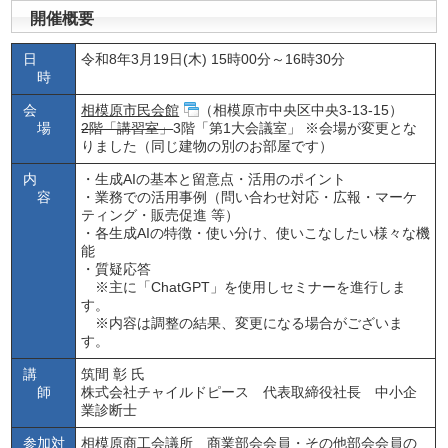
開催概要
日
令和8年3月19日(木) 15時00分～16時30分
時
会
相模原市民会館
（相模原市中央区中央3-13-15）
場
2階「講習室」
3階「第1大会議室」 ※会場が変更とな
りました（同じ建物の別のお部屋です）
内
・生成AIの基本と留意点・活用のポイント
容
・業務での活用事例（問い合わせ対応・広報・マーケ
ティング・販売促進 等）
・各生成AIの特徴・使い分け、使いこなしたい様々な機
能
・質疑応答
※主に「ChatGPT」を使用しセミナーを進行しま
す。
※内容は調整の結果、変更になる場合がございま
す。
講
筑間 彰 氏
師
株式会社チャイルドピース 代表取締役社長 中小企
業診断士
参加対
相模原商工会議所 商業部会会員・その他部会会員の