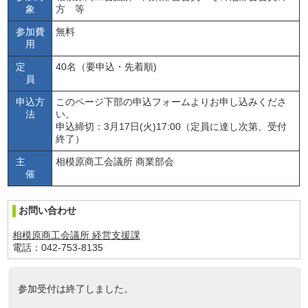
象
方 等
参加費
無料
用
定
40名（要申込・先着順)
員
申込方
このページ下部の申込フォームよりお申し込みくださ
法
い。
申込締切：3月17日(火)17:00（定員に達し次第、受付
終了）
主
相模原商工会議所 商業部会
催
お問い合わせ
相模原商工会議所 経営支援課
電話：042-753-8135
参加受付は終了しました。