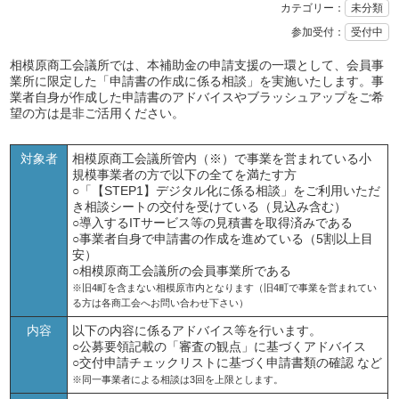
カテゴリー：
未分類
参加受付：
受付中
相模原商工会議所では、本補助金の申請支援の一環として、会員事
業所に限定した「申請書の作成に係る相談」を実施いたします。事
業者自身が作成した申請書のアドバイスやブラッシュアップをご希
望の方は是非ご活用ください。
対象者
相模原商工会議所管内（※）で事業を営まれている小
規模事業者の方で以下の全てを満たす方
○「【STEP1】デジタル化に係る相談」をご利用いただ
き相談シートの交付を受けている（見込み含む）
○導入するITサービス等の見積書を取得済みである
○事業者自身で申請書の作成を進めている（5割以上目
安）
○相模原商工会議所の会員事業所である
※旧4町を含まない相模原市内となります（旧4町で事業を営まれてい
る方は各商工会へお問い合わせ下さい）
内容
以下の内容に係るアドバイス等を行います。
○公募要領記載の「審査の観点」に基づくアドバイス
○交付申請チェックリストに基づく申請書類の確認 など
※同一事業者による相談は3回を上限とします。