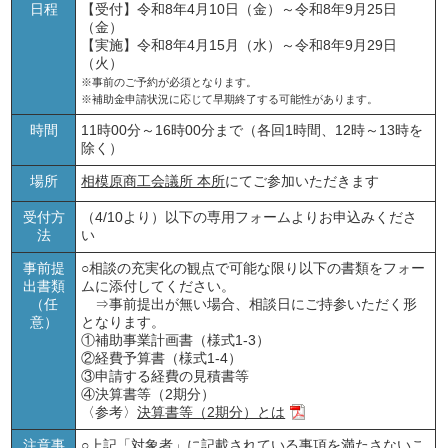
日程
【受付】令和8年4月10日（金）～令和8年9月25日
（金）
【実施】令和8年4月15月（水）～令和8年9月29日
（火）
※事前のご予約が必須となります。
※補助金申請状況に応じて早期終了する可能性があります。
時間
11時00分～16時00分まで（各回1時間、12時～13時を
除く）
場所
相模原商工会議所 本所
にてご参加いただきます
受付方
（4/10より）以下の専用フォームよりお申込みくださ
法
い
事前提
○相談の充実化の観点で可能な限り以下の書類をフォー
出書類
ムに添付してください。
（任
⇒事前提出が無い場合、相談日にご持参いただく形
意）
となります。
①補助事業計画書（様式1-3）
②経費予算書（様式1-4）
③申請する経費の見積書等
④決算書等（2期分）
〈参考〉
決算書等（2期分）とは
注意事
○上記「対象者」に記載されている事項を満たさないこ