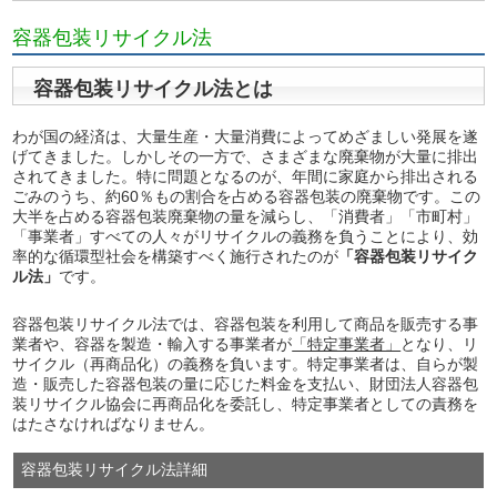
容器包装リサイクル法
容器包装リサイクル法とは
わが国の経済は、大量生産・大量消費によってめざましい発展を遂
げてきました。しかしその一方で、さまざまな廃棄物が大量に排出
されてきました。特に問題となるのが、年間に家庭から排出される
ごみのうち、約60％もの割合を占める容器包装の廃棄物です。この
大半を占める容器包装廃棄物の量を減らし、「消費者」「市町村」
「事業者」すべての人々がリサイクルの義務を負うことにより、効
率的な循環型社会を構築すべく施行されたのが
「容器包装リサイク
ル法」
です。
容器包装リサイクル法では、容器包装を利用して商品を販売する事
業者や、容器を製造・輸入する事業者が
「特定事業者」
となり、リ
サイクル（再商品化）の義務を負います。特定事業者は、自らが製
造・販売した容器包装の量に応じた料金を支払い、財団法人容器包
装リサイクル協会に再商品化を委託し、特定事業者としての責務を
はたさなければなりません。
容器包装リサイクル法詳細