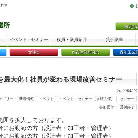
stry
検定情
イベント・セミナー
役員・議員紹介
貸会議室
女性会
都市産業研究会
青年工業
を最大化！社員が変わる現場改善セミナー
2025/04/23
テゴリー：
新着情報
イベント
イベント・セミナー（当所主催）
セミナー
参加受付：
受付終了
範囲を拡大しております。
者にお勤めの方（設計者・加工者・管理者）
者にお勤めの方（設計者・加工者・管理者）