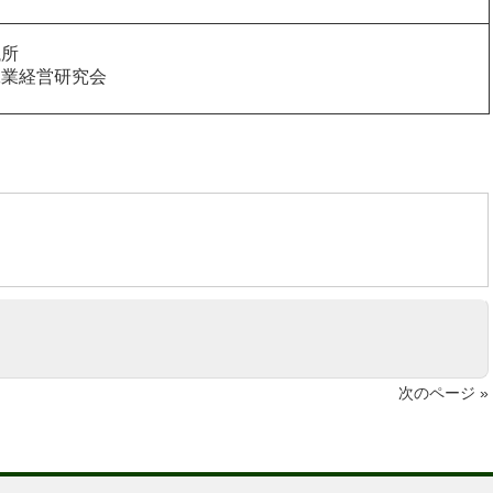
議所
工業経営研究会
次のページ »