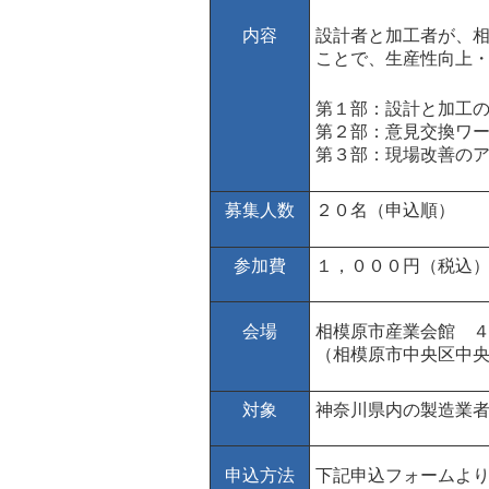
内容
設計者と加工者が、
ことで、生産性向上
第１部：設計と加工
第２部：意見交換ワ
第３部：現場改善の
募集人数
２０名（申込順）
参加費
１，０００円（税込
会場
相模原市産業会館 
（相模原市中央区中央
対象
神奈川県内の製造業
申込方法
下記申込フォームよ