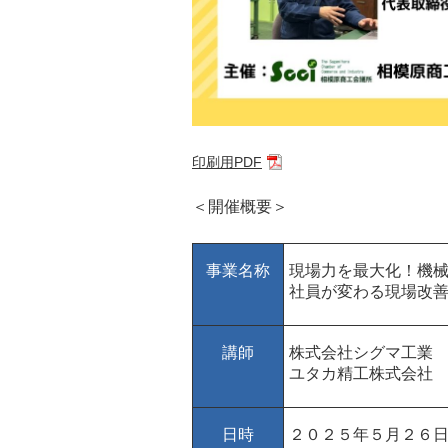
印刷用PDF
＜開催概要＞
事業名称
現場力を最大化！機
社員が変わる現場改
講師
株式会社シグマ工業
ユタカ精工株式会社
日時
２０２５年５月２６