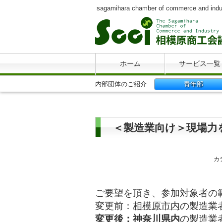
sagamihara chamber of commerce and indu
ホーム
サービス一覧
内部団体のご紹介
青年部
＜製造業向け＞現場力
カ
ご要望を頂き、参加対象者の
変更前：
相模原市内
の製造業
変更後：
神奈川県内
の製造業