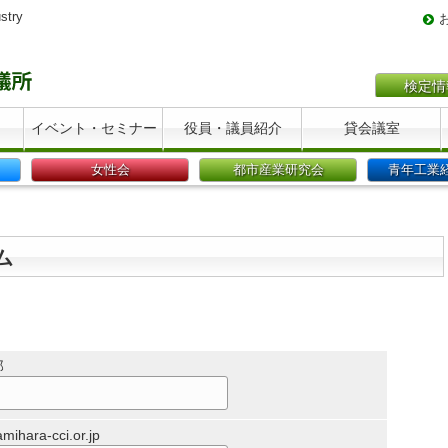
stry
検定情
イベント・セミナー
役員・議員紹介
貸会議室
女性会
都市産業研究会
青年工業
ム
郎
ara-cci.or.jp