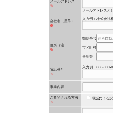
メールアドレス
※
メールアドレスと
入力例：株式会社
会社名（屋号）
※
郵便番号
住所（注）
市区町村
※
番地等
入力例 000-000-0
電話番号
※
事業内容
ご希望される方法
電話による説
※