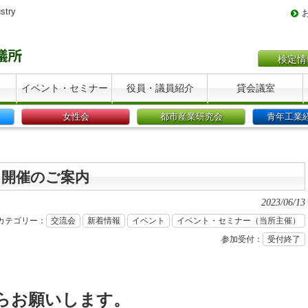
stry
検定情
イベント・セミナー
役員・議員紹介
貸会議室
女性会
都市産業研究会
青年工業
」開催のご案内
2023/06/13
カテゴリー：
交流会
新着情報
イベント
イベント・セミナー（当所主催）
参加受付：
受付終了
らお願いします。