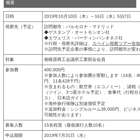
概要
日時
2019年10月10日（木）～16日（水）5泊7日
視察先（予定）
訪問都市：バルセロナ・マドリッド
◆ゲスタンプ・オートモシオン社
◆エヴェリス・パーティシパシオネス社
※行程・視察先詳細は、
スペイン視察ツアー告
※訪問先予定企業の事情により、訪問都市が変
対象
相模原商工会議所工業部会会員
参加費
400,000円
※参加人数により参加費が変動します（14名：407
円、11名428千円）
※含まれるもの：航空券（エコノミー）、諸税
（ツイン、3つ星ホテル予定）、食事代（行程分
ス）、日本語ガイド
※海外旅行保険は別途徴収予定
※追加料金：シングルルーム38,000円、ビジネス
可能性があります）
募集人数
15名程度（最低催行人数10名）
申込期限
2019年7月31日（水）