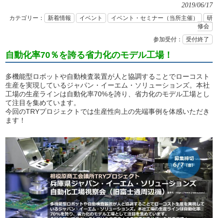
2019/06/17
カテゴリー：
新着情報
イベント
イベント・セミナー（当所主催）
研
修会
参加受付：
受付終了
自動化率70％を誇る省力化のモデル工場！
多機能型ロボットや自動検査装置が人と協調することでローコスト
生産を実現しているジャパン・イーエム・ソリューションズ。本社
工場の生産ラインは自動化率70%を誇り、省力化のモデル工場とし
て注目を集めています。
今回のTRYプロジェクトでは生産性向上の先端事例を体感いただき
ます！