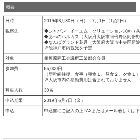
概要
日時
2019年6月30日（日）～7月1日（1泊2日）
視察先
◆ジャパン・イーエム・ソリューションズ㈱（兵
◆あべのハルカス（大阪府大阪市阿倍野区阿倍野
◆なんばグランド花月（大阪府大阪市中央区難波
※他神戸市内観光を予定
対象
相模原商工会議所工業部会会員
参加費
55,000円
（新幹線往復、食事（朝食１、昼食２、夕食１
※大阪市内の移動費用は含まれておりません
募集人数
30名
申込期限
2019年6月7日（金）
申込
申込書にご記入の上FAXまたはメール若しくは