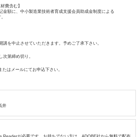
教材費含む】
記金額に、中小製造業技術者育成支援会員助成金制度による
す。
開講を中止させていただきます。予めご了承下さい。
し次第締め切り。
Xまたはメールにてお申込下さい。
高井
e Readerが必要です。お持ちでない方は、ADOBE社から無料で配布