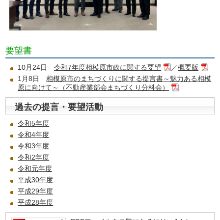
要望書
10月24日
令和7年度相模原市政に関する要望
／
概要版
1月8日
相模原市のまちづくりに関する提言書～魅力ある相模
原に向けて～（不動産業部会まちづくり分科会）
過去の提言・要望活動
令和5年度
令和4年度
令和3年度
令和2年度
令和元年度
平成30年度
平成29年度
平成28年度