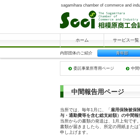
sagamihara chamber of commerce and indu
ホーム
サービス一覧
内部団体のご紹介
青年部
委託事業所専用ページ
中間
中間報告用ページ
当所では、毎年1月に、「
雇用保険被保
与・通勤費等を含む総支給額）の中間報
当所からの書類の発送は、1月上旬です
書類が届きましたら、所定の用紙または
申し上げます。