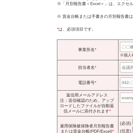
※「月別報告書＜Excel＞」は、エク
※ 賃金台帳または手書きの月別報告書は
*
は、必須項目です。
事業所名
*
※個人
担当者名
*
電話番号
*
返信用メールアドレス
注：送信確認のため、アップ
ロードしたファイルが自動返
信メールに添付されます
*
(必須)
雇用保険被保険者月別報告書
(任意)
または賃金台帳(PDF/Excel)
*