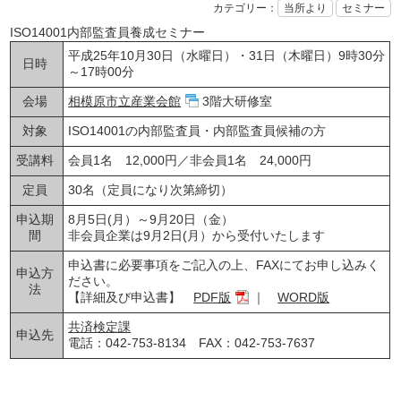
カテゴリー：
当所より
セミナー
ISO14001内部監査員養成セミナー
平成25年10月30日（水曜日）・31日（木曜日）9時30分
日時
～17時00分
会場
相模原市立産業会館
3階大研修室
対象
ISO14001の内部監査員・内部監査員候補の方
受講料
会員1名 12,000円／非会員1名 24,000円
定員
30名（定員になり次第締切）
申込期
8月5日(月）～9月20日（金）
間
非会員企業は9月2日(月）から受付いたします
申込書に必要事項をご記入の上、FAXにてお申し込みく
申込方
ださい。
法
【詳細及び申込書】
PDF版
｜
WORD版
共済検定課
申込先
電話：042-753-8134 FAX：042-753-7637