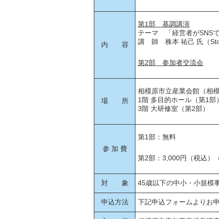
第1部 基調講演
テーマ 「経営者がSNS
講 師 株本 祐己 氏（St
内 容
第2部 参加者交流会
相模原市立産業会館（相模原
1階 多目的ホール（第1部
場 所
3階 大研修室（第2部）
第1部：無料
参 加 費
第2部：3,000円（税
対 象
45歳以下の中小・小規模
申込方法
下記申込フォームよりお