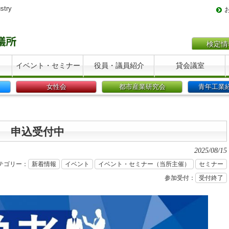
stry
検定情
イベント・セミナー
役員・議員紹介
貸会議室
女性会
都市産業研究会
青年工業
5 申込受付中
2025/08/15
テゴリー：
新着情報
イベント
イベント・セミナー（当所主催）
セミナー
参加受付：
受付終了