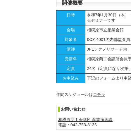
開催概要
日時
令和7年1月30日（木）
るセミナーです
会場
相模原市立産業会館
対象者
ISO14001の内部監
講師
JFEテクノリサーチ㈱ 
受講料
相模原商工会議所会員事業
定員
24名（定員になり次第
お申込み
下記のフォームより申
年間スケジュールは
コチラ
お問い合わせ
相模原商工会議所 産業振興課
電話：042-753-8136