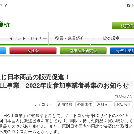
stry
検定情
イベント・セミナー
役員・議員紹介
貸会議室
女性会
都市産業研究会
青年工業
通じ日本商品の販売促進！
ALL事業」2022年度参加事業者募集のお知らせ
2022/06/21
カテゴリー：
新着情報
外部団体
お知らせ
お知らせ
N MALL事業」に登録することで、ジェトロが海外ECサイトのバイヤ
則日本国内に調達拠点を有しており、興味を持った商品を買い取りにて
返品リスクがありません。また、原則日本国内で円建て決済にて取引と
不要の取引スキームとなります。