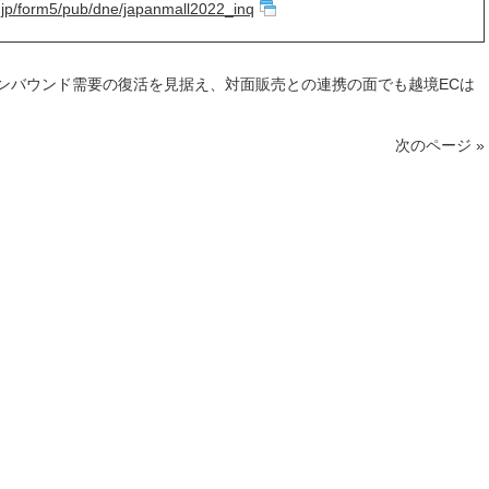
o.jp/form5/pub/dne/japanmall2022_inq
ンバウンド需要の復活を見据え、対面販売との連携の面でも越境ECは
次のページ »