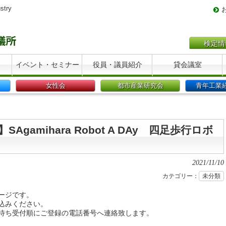
stry
検定情
イベント・セミナー
役員・議員紹介
貸会議室
女性会
都市産業研究会
青年工業
gamihara Robot A DAy 四足歩行ロボ
2021/11/10
カテゴリー：
未分類
ージです。
込みください。
待ち受付順にご登録の電話番号へ連絡致します。