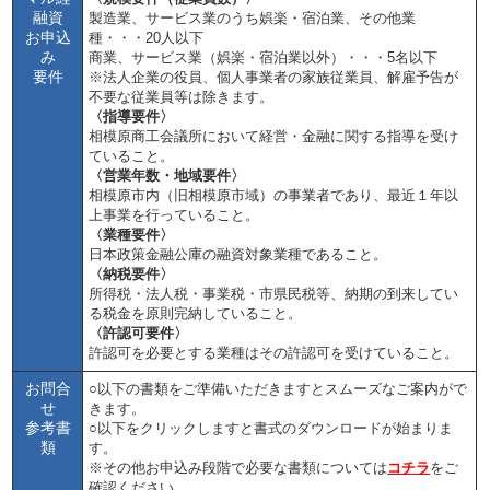
融資
製造業、サービス業のうち娯楽・宿泊業、その他業
お申込
種・・・20人以下
み
商業、サービス業（娯楽・宿泊業以外）・・・5名以下
要件
※法人企業の役員、個人事業者の家族従業員、解雇予告が
不要な従業員等は除きます。
〈指導要件〉
相模原商工会議所において経営・金融に関する指導を受け
ていること。
〈営業年数・地域要件〉
相模原市内（旧相模原市域）の事業者であり、最近１年以
上事業を行っていること。
〈業種要件〉
日本政策金融公庫の融資対象業種であること。
〈納税要件〉
所得税・法人税・事業税・市県民税等、納期の到来してい
る税金を原則完納していること。
〈許認可要件〉
許認可を必要とする業種はその許認可を受けていること。
お問合
○以下の書類をご準備いただきますとスムーズなご案内がで
せ
きます。
参考書
○以下をクリックしますと書式のダウンロードが始まりま
類
す。
※その他お申込み段階で必要な書類については
コチラ
をご
確認ください。