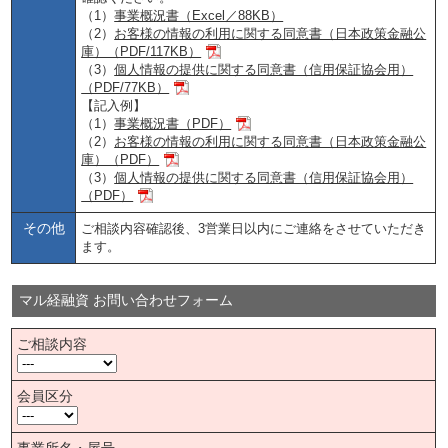
（1）
事業概況書（Excel／88KB）
（2）
お客様の情報の利用に関する同意書（日本政策金融公
庫）（PDF/117KB）
（3）
個人情報の提供に関する同意書（信用保証協会用）
（PDF/77KB）
【記入例】
（1）
事業概況書（PDF）
（2）
お客様の情報の利用に関する同意書（日本政策金融公
庫）（PDF）
（3）
個人情報の提供に関する同意書（信用保証協会用）
（PDF）
その他
ご相談内容確認後、3営業日以内にご連絡をさせていただき
ます。
マル経融資 お問い合わせフォーム
ご相談内容
会員区分
事業所名・屋号