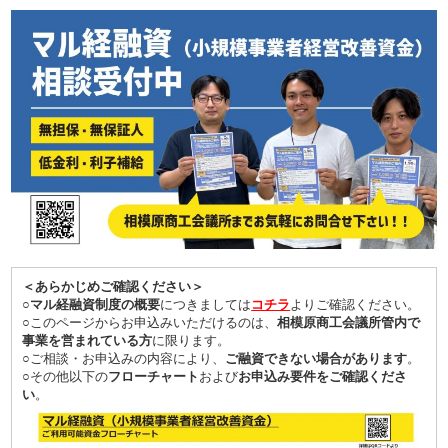
＜あらかじめご確認ください＞
○マル経融資制度の概要
につきましては
コチラ
よりご確認ください。
○このページからお申込みいただけるのは、
相模原商工会議所管内で
事業を営まれている方
に限ります。
○ご相談・お申込みの内容により、
ご融資できない場合があります
。
○その他以下の
フローチャート
および
お申込み要件をご確認くださ
い
。