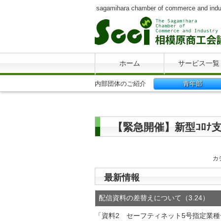
sagamihara chamber of commerce and indu
ホーム
サービス一覧
内部団体のご紹介
青年部
【緊急開催】新型ｺﾛﾅ
カ
最新情報
配信資料の差替えについて（3.24）
「資料2 セーフティネット5号指定業種