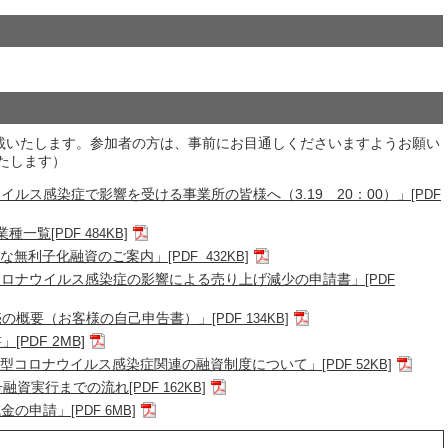
掲載いたします。参加者の方は、事前にお目通しくださいますようお願い
たします）
ルス感染症で影響を受ける事業所の皆様へ（3.19 20：00）」
[PDF
業種一覧
[PDF 484KB]
な無利子化融資のご案内」
[PDF 432KB]
コロナウイルス感染症の影響による売り上げ減少の申請書」
[PDF
売の概要（お客様の自己申告書）」
[PDF 134KB]
PDF 2MB]
型コロナウイルス感染症関連の融資制度について」
[PDF 52KB]
号融資実行までの流れ
[PDF 162KB]
成金の申請」
[PDF 6MB]