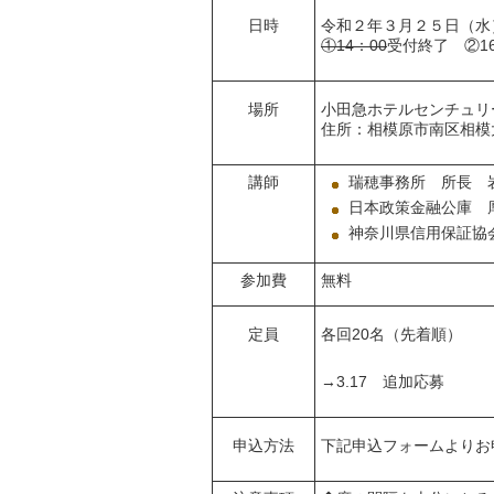
日時
令和２年３月２５日（水
①14：00
受付終了 ②1
場所
小田急ホテルセンチュリ
住所：相模原市南区相模大
講師
瑞穂事務所 所長 
日本政策金融公庫 
神奈川県信用保証協
参加費
無料
定員
各回20名（先着順）
→3.17 追加応募
申込方法
下記申込フォームよりお