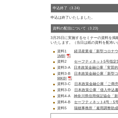
申込終了（3.24)
申込は終了いたしました。
資料の配信について（3.23)
3月25日に実施するセミナーの資料を
いたします。（当日は紙の資料を配布い
資料1
経済産業省「新型コロナウイ
1MB]
資料2
セーフティネット5号指定
資料3-A
日本政策金融公庫「実質的
資料3-B
日本政策金融公庫「新型
98KB]
資料3-C
日本政策金融公庫「ご商
資料3-D
日本政策公庫「借入申込書」[
資料4-A
神奈川県信用保証協会「新
資料4-B
セーフティネット4号・5
資料5
瑞穂事務所「雇用調整助