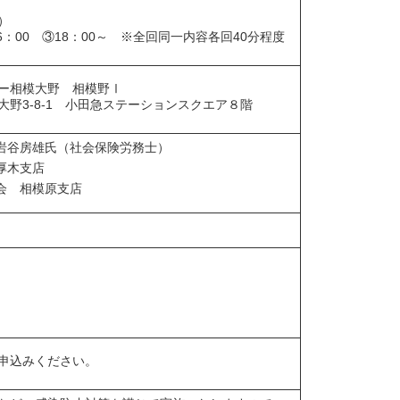
）
6：00 ③18：00～ ※全回同一内容各回40分程度
ー相模大野 相模野Ⅰ
野3-8-1 小田急ステーションスクエア８階
岩谷房雄氏（社会保険労務士）
厚木支店
会 相模原支店
申込みください。