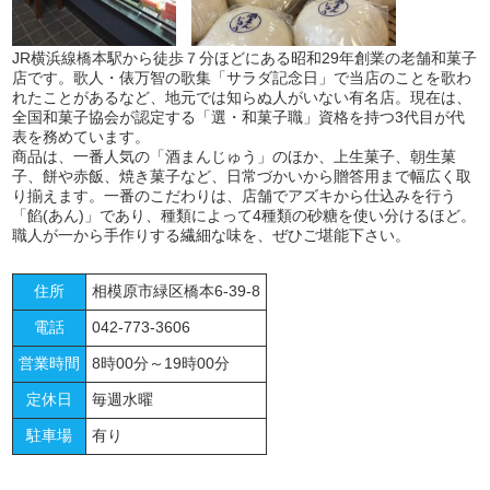
JR横浜線橋本駅から徒歩７分ほどにある昭和29年創業の老舗和菓子
店です。歌人・俵万智の歌集「サラダ記念日」で当店のことを歌わ
れたことがあるなど、地元では知らぬ人がいない有名店。現在は、
全国和菓子協会が認定する「選・和菓子職」資格を持つ3代目が代
表を務めています。
商品は、一番人気の「酒まんじゅう」のほか、上生菓子、朝生菓
子、餅や赤飯、焼き菓子など、日常づかいから贈答用まで幅広く取
り揃えます。一番のこだわりは、店舗でアズキから仕込みを行う
「餡(あん)」であり、種類によって4種類の砂糖を使い分けるほど。
職人が一から手作りする繊細な味を、ぜひご堪能下さい。
住所
相模原市緑区橋本6-39-8
電話
042-773-3606
営業時間
8時00分～19時00分
定休日
毎週水曜
駐車場
有り