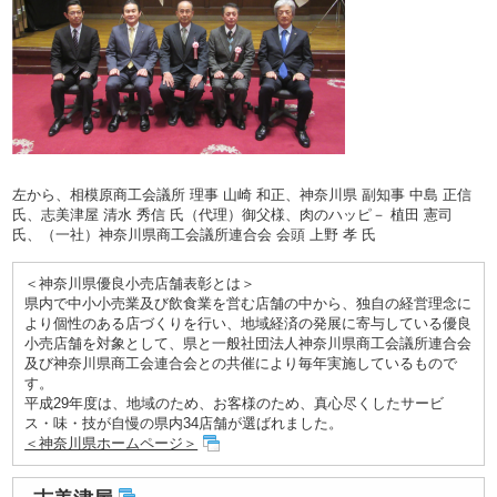
左から、相模原商工会議所 理事 山崎 和正、神奈川県 副知事 中島 正信
氏、志美津屋 清水 秀信 氏（代理）御父様、肉のハッピ－ 植田 憲司
氏、（一社）神奈川県商工会議所連合会 会頭 上野 孝 氏
＜神奈川県優良小売店舗表彰とは＞
県内で中小小売業及び飲食業を営む店舗の中から、独自の経営理念に
より個性のある店づくりを行い、地域経済の発展に寄与している優良
小売店舗を対象として、県と一般社団法人神奈川県商工会議所連合会
及び神奈川県商工会連合会との共催により毎年実施しているもので
す。
平成29年度は、地域のため、お客様のため、真心尽くしたサービ
ス・味・技が自慢の県内34店舗が選ばれました。
＜神奈川県ホームページ＞