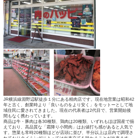
JR横浜線淵野辺駅徒歩１分にある精肉店です。現在地営業は昭和42
年と古く、創業時より「良いものをより安く」をモットーとして地
域住民に愛されてきました。現在の代表者は2代目で、営業開始後
間もなく携わっています。
商品は牛・豚肉は各30種類、鶏肉は20種類、いずれもほぼ国産で揃
えており、高品質な「霜降り小間肉」はお値打ち感があると人気で
す。惣菜も常時20種類ほどが店頭に並び、半分以上は店内で調理さ