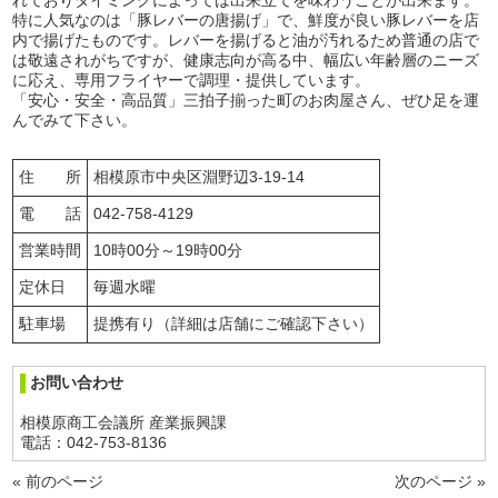
れておりタイミングによっては出来立てを味わうことが出来ます。
特に人気なのは「豚レバーの唐揚げ」で、鮮度が良い豚レバーを店
内で揚げたものです。レバーを揚げると油が汚れるため普通の店で
は敬遠されがちですが、健康志向が高る中、幅広い年齢層のニーズ
に応え、専用フライヤーで調理・提供しています。
「安心・安全・高品質」三拍子揃った町のお肉屋さん、ぜひ足を運
んでみて下さい。
住 所
相模原市中央区淵野辺3-19-14
電 話
042-758-4129
営業時間
10時00分～19時00分
定休日
毎週水曜
駐車場
提携有り（詳細は店舗にご確認下さい）
お問い合わせ
相模原商工会議所 産業振興課
電話：042-753-8136
« 前のページ
次のページ »