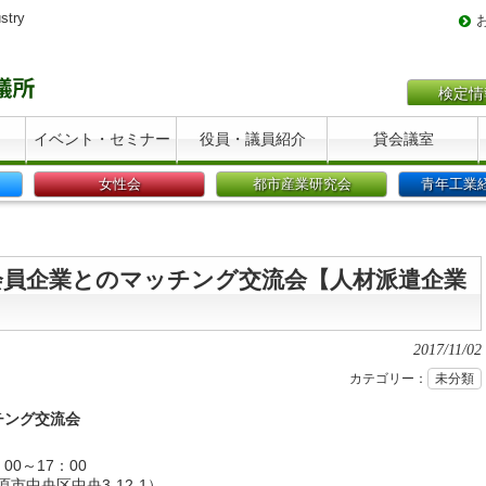
stry
検定情
イベント・セミナー
役員・議員紹介
貸会議室
女性会
都市産業研究会
青年工業
と会員企業とのマッチング交流会【人材派遣企業
2017/11/02
カテゴリー：
未分類
チング交流会
00～17：00
中央区中央3-12-1）