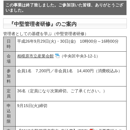
この事業は終了致しました。ご参加頂いた皆様、ありがとうござ
いました。
『中堅管理者研修』のご案内
管理者としての基礎を学ぶ（中堅管理者研修）
日
平成26年9月29日(火)・30日(金) 10時00分～16時00分
時
会
相模原市立産業会館
（中央区中央3-12-1）
場
参
会員1名 7,200円／非会員1名 14,400円（消費税込み）
加
料
定
36名（定員になり次第締切。ご了承ください。）
員
申
9月15日(火)締切
込
期
限