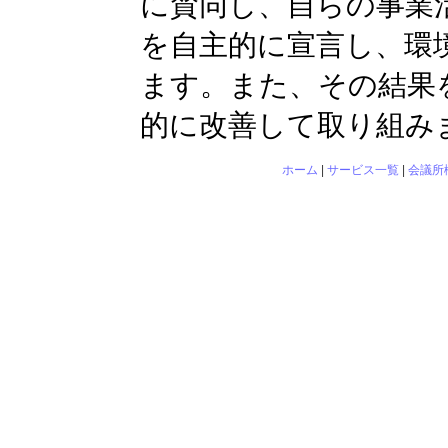
に賛同し、自らの事業
を自主的に宣言し、環
ます。また、その結果
的に改善して取り組み
ホーム
|
サービス一覧
|
会議所
相模
〒252-0239 
電話：042-753-131
- Copyright (C) 20
Chamber of Commerc
Re