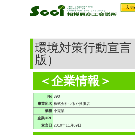
環境対策行動宣言
版）
＜企業情報＞
No
393
事業所名
株式会社つるや呉服店
業種
小売業
企業URL
宣言日
2010年11月09日