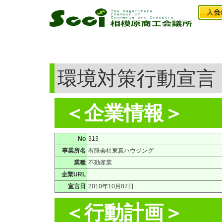
環境対策行動宣言
＜企業情報＞
No
313
事業所名
有限会社東真ハウジング
業種
不動産業
企業URL
宣言日
2010年10月07日
＜行動計画＞