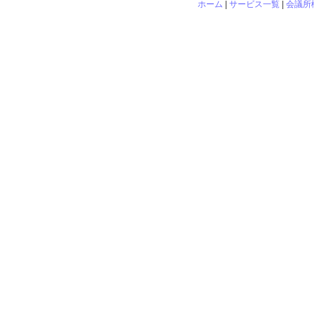
ホーム
|
サービス一覧
|
会議所
相模
〒252-0239 
電話：042-753-131
- Copyright (C) 20
Chamber of Commerc
Re